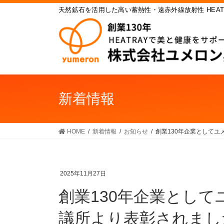
コ
ナ
天然鉱石を活用した高い蓄熱性・遠赤外線放射性 HEAT
ン
ビ
テ
ゲ
ン
ー
ツ
シ
へ
ョ
ス
ン
キ
に
新着情報
ッ
移
プ
動
HOME
新着情報
お知らせ
創業130年企業として
2025年11月27日
創業130年企業とし
議所より表彰されまし